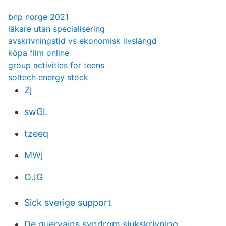
bnp norge 2021
läkare utan specialisering
avskrivningstid vs ekonomisk livslängd
köpa film online
group activities for teens
soltech energy stock
Zj
swGL
tzeeq
MWj
OJG
Sick sverige support
De quervains syndrom sjukskrivning